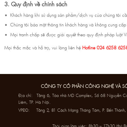
3. Quy định về chính sách
Khách hàng khi sử dụng sản phẩm/dịch vụ của chúng tôi cần
Chúng tôi bảo mật thông tin khách hàng và không cung cấp 
Mọi tranh chấp sẽ được giải quyết theo quy định pháp luật 
Mọi thắc mắc và hỗ trợ, vui lòng liên hệ
Hotline 024 6258 62
CÔNG TY CỔ PHẦN CÔNG NGHỆ VÀ S
Địa chỉ: Tầng 6, Tòa nhà MD Complex, Số 68 Nguyễn Cơ
Liêm, TP. Hà Nội.
VPĐD: Tầng 2, 81 Cách Mạng Tháng Tám, P. Bến Thành, 
Thời gian làm việc: 8h30 – 17h30 (thứ B