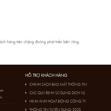
ch hàng trên chặng đường phát triển bền vững.
HỖ TRỢ KHÁCH HÀNG
CHÍNH SÁCH BẢO MẬT THÔNG TIN
om
CÁC QUY ĐỊNH SỬ DỤNG DỊCH VỤ
om
HÌNH ẢNH HOẠT ĐỘNG CÔNG TY
THÔNG TIN TUYỂN DỤNG 2025