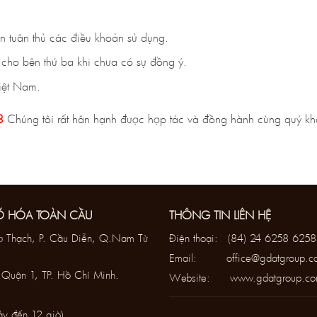
 tuân thủ các điều khoản sử dụng.
cho bên thứ ba khi chưa có sự đồng ý.
Việt Nam.
58
Chúng tôi rất hân hạnh được hợp tác và đồng hành cùng quý khá
Ố HÓA TOÀN CẦU
THÔNG TIN LIÊN HỆ
 Thạch, P. Cầu Diễn, Q.Nam Từ
Điện thoại:
(84) 24 6258 6258
Email:
office@gdatgroup.c
Quận 1, TP. Hồ Chí Minh.
Website:
www.gdatgroup.c
ảy đến 12 giờ)