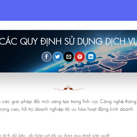
CÁC QUY ĐỊNH SỬ DỤNG DỊCH V
các giải pháp đổi mới sáng tạo trong lĩnh vực Công nghệ thông t
ợng cao, hỗ trợ doanh nghiệp tối ưu hóa hoạt động kinh doanh.
tích dữ liệu, dự báo và tối ưu hóa quy trình sản xuất.