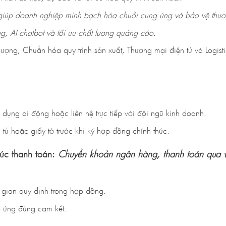
 giúp doanh nghiệp minh bạch hóa chuỗi cung ứng và bảo vệ thươ
, AI chatbot và tối ưu chất lượng quảng cáo.
ượng, Chuẩn hóa quy trình sản xuất, Thương mại điện tử và Logisti
ụng di động hoặc liên hệ trực tiếp với đội ngũ kinh doanh.
ử hoặc giấy tờ trước khi ký hợp đồng chính thức.
hức thanh toán:
Chuyển khoản ngân hàng, thanh toán qua ví 
gian quy định trong hợp đồng.
p ứng đúng cam kết.