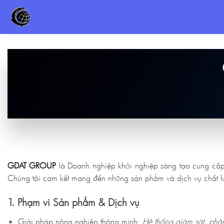
Chuyển
đến
nội
dung
GDAT GROUP
là Doanh nghiệp khởi nghiệp sáng tạo cung cấp 
Chúng tôi cam kết mang đến những sản phẩm và dịch vụ chất lư
1. Phạm vi Sản phẩm & Dịch vụ
Giải pháp nông nghiệp thông minh:
Hệ thống giám sát, phân 