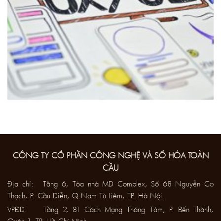
CÔNG TY CỔ PHẦN CÔNG NGHỆ VÀ SỐ HÓA TOÀN
CẦU
Địa chỉ: Tầng 6, Tòa nhà MD Complex, Số 68 Nguyễn Cơ
Thạch, P. Cầu Diễn, Q.Nam Từ Liêm, TP. Hà Nội.
VPĐD: Tầng 2, 81 Cách Mạng Tháng Tám, P. Bến Thành,
Quận 1, TP. Hồ Chí Minh.