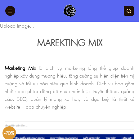
Chuyển
đến
nội
Upload Image...
dung
MAREKTING MIX
Marketing Mix
là dịch vụ marketing tổng thể giúp doanh
nghiệp xây dựng thương hiệu, tăng cường sự hiện diện trên thị
trường và tối ưu hóa hiệu quả kinh doanh. Dịch vụ bao gồm
nhiều giải pháp đồng bộ như chiến lược truyền thông, quảng
cáo, SEO, quản lý mạng xã hội, và đặc biệt là thiết kế
website – app chuyên nghiệp.
-70%