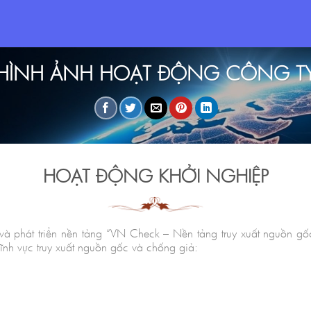
HÌNH ẢNH HOẠT ĐỘNG CÔNG T
HOẠT ĐỘNG KHỞI NGHIỆP
 và phát triển nền tảng “VN Check – Nền tảng truy xuất nguồn gố
ĩnh vực truy xuất nguồn gốc và chống giả: