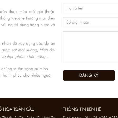
g dân được mùa mất giá (hoặc
 thống website thương mại điện
 với người dùng trong nước và
cá nhân để xây dựng các dự án
ể giám sát môi trường; Hiện đại
ại và thực phẩm chức năng…
 chúng ta tôn trọng sự minh
ại hạnh phúc cho nhiều người
Ố HÓA TOÀN CẦU
THÔNG TIN LIÊN HỆ
 Thạch, P. Cầu Diễn, Q.Nam Từ
Điện thoại:
(84) 24 6258 6258