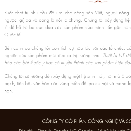
Xuất phát từ nhu cầu đầu ra cho nông sản Việt, người nôn
ngược lại) đã và đang là nỗi lo chung. Chúng tôi xây dựng hệ
tử để hỗ trợ bà con đưa các sản phẩm của mình tiến gần hơn
Quốc tế.
Bên cạnh đó chúng tôi còn tích cự hợp tác với các tổ chức, 
nghiên cứu sản phẩm mới đưa ra thị trường như:
Thiết bị IoT đ
hóa các bài thuốc y học cổ truyền thành các sản phẩm hiện đ
Chúng tôi sẽ hướng đến xây dựng một hệ sinh thái, nơi mà ở đó
bạch, tiến bộ, văn hóa các vùng miền để tạo cơ hội và mang l
hơn.
CÔNG TY CỔ PHẦN CÔNG NGHỆ VÀ S
Địa chỉ: Tầng 6, Tòa nhà MD Complex, Số 68 Nguyễn Cơ