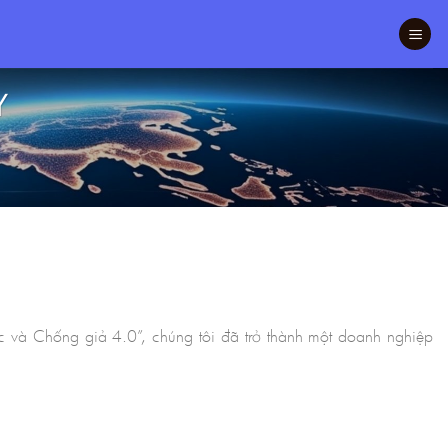
Y
c và Chống giả 4.0”, chúng tôi đã trở thành một doanh nghiệp