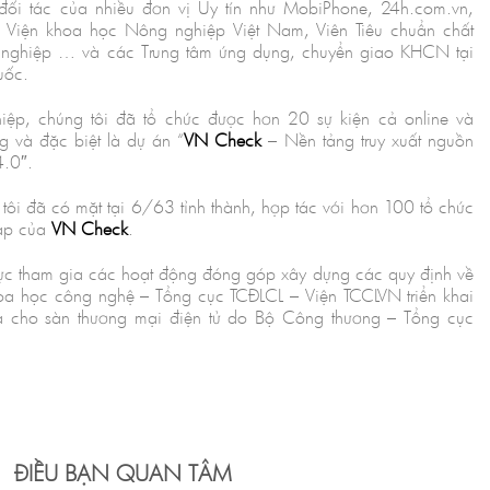
 đối tác của nhiều đơn vị Uy tín như MobiPhone, 24h.com.vn,
c, Viện khoa học Nông nghiệp Việt Nam, Viên Tiêu chuẩn chất
 nghiệp … và các Trung tâm ứng dụng, chuyển giao KHCN tại
uốc.
ghiệp, chúng tôi đã tổ chức được hơn 20 sự kiện cả online và
ng và đặc biệt là dự án “
VN Check
– Nền tảng truy xuất nguồn
4.0″.
ôi đã có mặt tại 6/63 tỉnh thành, hợp tác với hơn 100 tổ chức
háp của
VN Check
.
 cực tham gia các hoạt động đóng góp xây dựng các quy định về
oa học công nghệ – Tổng cục TCĐLCL – Viện TCCLVN triển khai
 cho sàn thương mại điện tử do Bộ Công thương – Tổng cục
ĐIỀU BẠN QUAN TÂM