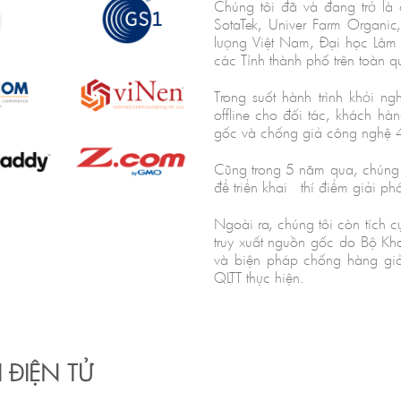
Chúng tôi đã và đang trở là
SotaTek, Univer Farm Organi
lượng Việt Nam, Đại học Lâm
các Tỉnh thành phố trên toàn q
Trong suốt hành trình khởi n
offline cho đối tác, khách hà
gốc và chống giả công nghệ 
Cũng trong 5 năm qua, chúng t
để triển khai thí điểm giải p
Ngoài ra, chúng tôi còn tích
truy xuất nguồn gốc do Bộ Kh
và biện pháp chống hàng giả
QLTT thực hiện.
ĐIỆN TỬ