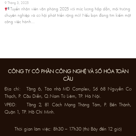
9 Tháng 3, 2025
Tuyển nhân viên văn phòng 2025 với mức lương hấp dẫn, môi trường
chuyên nghiệp và cơ hội phát triển rộng mở! Nếu bạn đang tìm kiếm một
công việc hành...
CÔNG TY CỔ PHẦN CÔNG NGHỆ VÀ SỐ HÓA TOÀN
CẦU
Địa chỉ: Tầng 6, Tòa nhà MD Complex, Số 68 Nguyễn Cơ
Thạch, P. Cầu Diễn, Q.Nam Từ Liêm, TP. Hà Nội.
VPĐD: Tầng 2, 81 Cách Mạng Tháng Tám, P. Bến Thành,
Quận 1, TP. Hồ Chí Minh.
Thời gian làm việc: 8h30 – 17h30 (thứ Bảy đến 12 giờ)