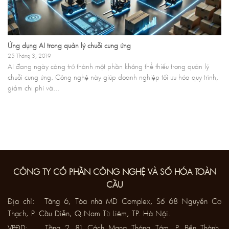
Ứng dụng AI trong quản lý chuỗi cung ứng
25 Tháng 3, 2019
AI đang ngày càng trở thành một phần không thể thiếu trong quản lý
chuỗi cung ứng. Công nghệ này giúp doanh nghiệp tối ưu hóa quy trình,
giảm chi phí và...
CÔNG TY CỔ PHẦN CÔNG NGHỆ VÀ SỐ HÓA TOÀN
CẦU
Địa chỉ: Tầng 6, Tòa nhà MD Complex, Số 68 Nguyễn Cơ
Thạch, P. Cầu Diễn, Q.Nam Từ Liêm, TP. Hà Nội.
VPĐD: Tầng 2, 81 Cách Mạng Tháng Tám, P. Bến Thành,